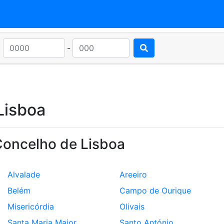
-
Lisboa
Concelho de Lisboa
Alvalade
Areeiro
Belém
Campo de Ourique
Misericórdia
Olivais
Santa Maria Maior
Santo António