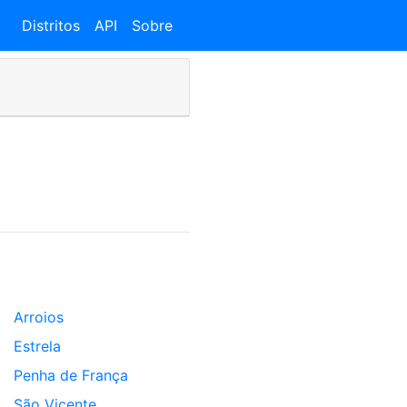
Distritos
API
Sobre
Arroios
Estrela
Penha de França
São Vicente