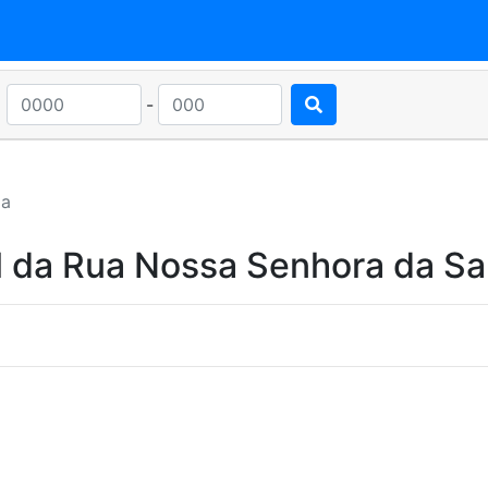
-
ga
l da Rua Nossa Senhora da S