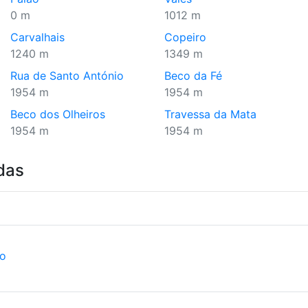
0 m
1012 m
Carvalhais
Copeiro
1240 m
1349 m
Rua de Santo António
Beco da Fé
1954 m
1954 m
Beco dos Olheiros
Travessa da Mata
1954 m
1954 m
das
ão