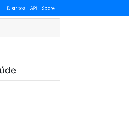
Distritos
API
Sobre
aúde