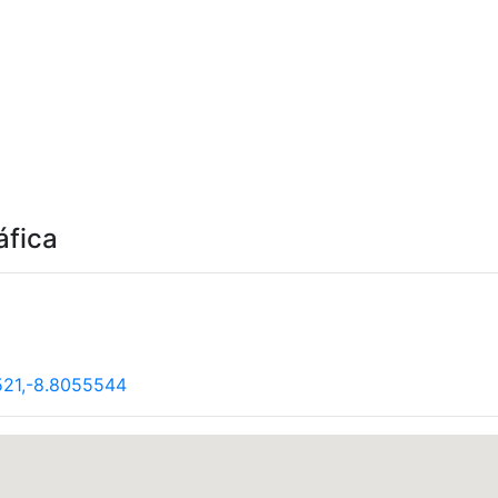
áfica
521,-8.8055544