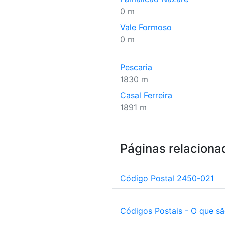
0 m
Vale Formoso
0 m
Pescaria
1830 m
Casal Ferreira
1891 m
Páginas relaciona
Código Postal 2450-021
Códigos Postais - O que s