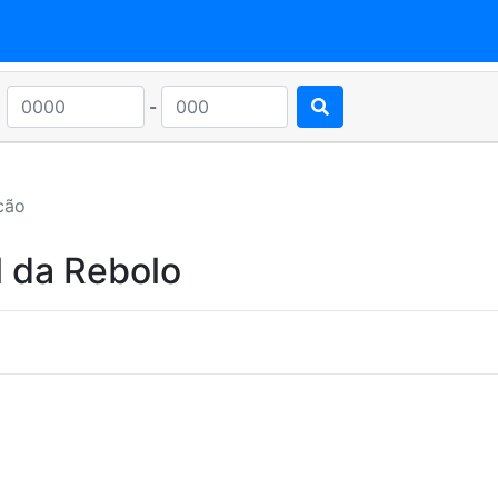
-
cão
l da Rebolo