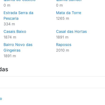
0 m
0 m
Estrada Serra da
Mata da Torre
Pescaria
1265 m
334 m
Casais Baixo
Casal das Hortas
1874 m
1891 m
Bairro Novo das
Raposos
Gingeiras
2010 m
1891 m
das
ão