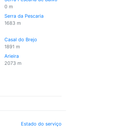
0 m
Serra da Pescaria
1683 m
Casal do Brejo
1891 m
Arieira
2073 m
Estado do serviço