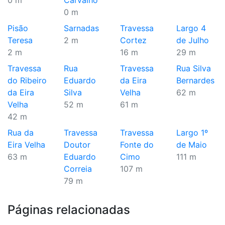
0 m
Carvalho
0 m
Pisão
Sarnadas
Travessa
Largo 4
Teresa
2 m
Cortez
de Julho
2 m
16 m
29 m
Travessa
Rua
Travessa
Rua Silva
do Ribeiro
Eduardo
da Eira
Bernardes
da Eira
Silva
Velha
62 m
Velha
52 m
61 m
42 m
Rua da
Travessa
Travessa
Largo 1º
Eira Velha
Doutor
Fonte do
de Maio
63 m
Eduardo
Cimo
111 m
Correia
107 m
79 m
Páginas relacionadas