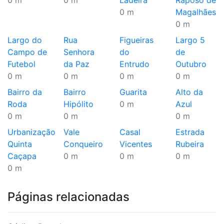
0 m
0 m
Ladeira
Raposo de
0 m
Magalhães
0 m
Largo do
Rua
Figueiras
Largo 5
Campo de
Senhora
do
de
Futebol
da Paz
Entrudo
Outubro
0 m
0 m
0 m
0 m
Bairro da
Bairro
Guarita
Alto da
Roda
Hipólito
0 m
Azul
0 m
0 m
0 m
Urbanização
Vale
Casal
Estrada
Quinta
Conqueiro
Vicentes
Rubeira
Caçapa
0 m
0 m
0 m
0 m
Páginas relacionadas