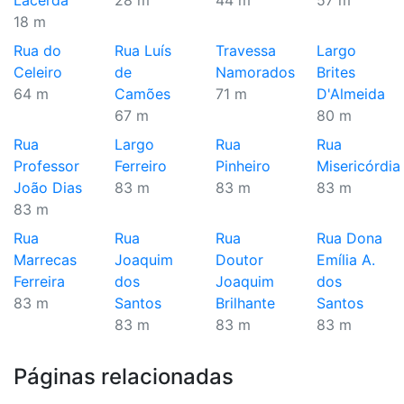
Lacerda
28 m
44 m
57 m
18 m
Rua do
Rua Luís
Travessa
Largo
Celeiro
de
Namorados
Brites
64 m
Camões
71 m
D'Almeida
67 m
80 m
Rua
Largo
Rua
Rua
Professor
Ferreiro
Pinheiro
Misericórdia
João Dias
83 m
83 m
83 m
83 m
Rua
Rua
Rua
Rua Dona
Marrecas
Joaquim
Doutor
Emília A.
Ferreira
dos
Joaquim
dos
83 m
Santos
Brilhante
Santos
83 m
83 m
83 m
Páginas relacionadas