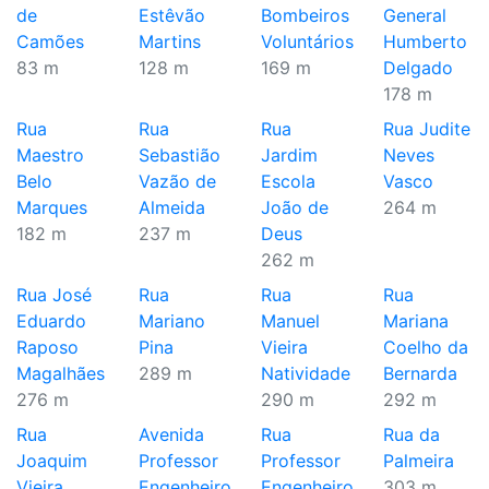
de
Estêvão
Bombeiros
General
Camões
Martins
Voluntários
Humberto
83 m
128 m
169 m
Delgado
178 m
Rua
Rua
Rua
Rua Judite
Maestro
Sebastião
Jardim
Neves
Belo
Vazão de
Escola
Vasco
Marques
Almeida
João de
264 m
182 m
237 m
Deus
262 m
Rua José
Rua
Rua
Rua
Eduardo
Mariano
Manuel
Mariana
Raposo
Pina
Vieira
Coelho da
Magalhães
289 m
Natividade
Bernarda
276 m
290 m
292 m
Rua
Avenida
Rua
Rua da
Joaquim
Professor
Professor
Palmeira
Vieira
Engenheiro
Engenheiro
303 m