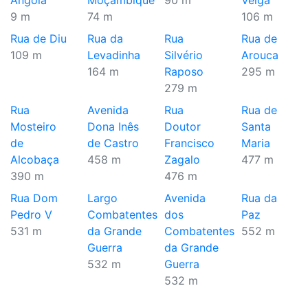
Angola
Moçambique
90 m
Veiga
9 m
74 m
106 m
Rua de Diu
Rua da
Rua
Rua de
109 m
Levadinha
Silvério
Arouca
164 m
Raposo
295 m
279 m
Rua
Avenida
Rua
Rua de
Mosteiro
Dona Inês
Doutor
Santa
de
de Castro
Francisco
Maria
Alcobaça
458 m
Zagalo
477 m
390 m
476 m
Rua Dom
Largo
Avenida
Rua da
Pedro V
Combatentes
dos
Paz
531 m
da Grande
Combatentes
552 m
Guerra
da Grande
532 m
Guerra
532 m