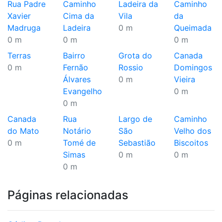
Rua Padre
Caminho
Ladeira da
Caminho
Xavier
Cima da
Vila
da
Madruga
Ladeira
0 m
Queimada
0 m
0 m
0 m
Terras
Bairro
Grota do
Canada
0 m
Fernão
Rossio
Domingos
Álvares
0 m
Vieira
Evangelho
0 m
0 m
Canada
Rua
Largo de
Caminho
do Mato
Notário
São
Velho dos
0 m
Tomé de
Sebastião
Biscoitos
Simas
0 m
0 m
0 m
Páginas relacionadas