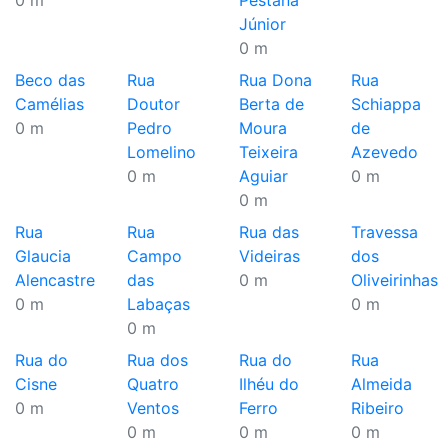
0 m
Pestana
Júnior
0 m
Beco das
Rua
Rua Dona
Rua
Camélias
Doutor
Berta de
Schiappa
0 m
Pedro
Moura
de
Lomelino
Teixeira
Azevedo
0 m
Aguiar
0 m
0 m
Rua
Rua
Rua das
Travessa
Glaucia
Campo
Videiras
dos
Alencastre
das
0 m
Oliveirinhas
0 m
Labaças
0 m
0 m
Rua do
Rua dos
Rua do
Rua
Cisne
Quatro
Ilhéu do
Almeida
0 m
Ventos
Ferro
Ribeiro
0 m
0 m
0 m