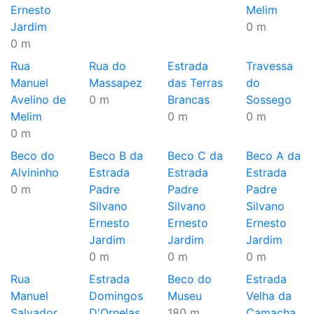
Ernesto
Melim
Jardim
0 m
0 m
Rua
Rua do
Estrada
Travessa
Manuel
Massapez
das Terras
do
Avelino de
0 m
Brancas
Sossego
Melim
0 m
0 m
0 m
Beco do
Beco B da
Beco C da
Beco A da
Alvininho
Estrada
Estrada
Estrada
0 m
Padre
Padre
Padre
Silvano
Silvano
Silvano
Ernesto
Ernesto
Ernesto
Jardim
Jardim
Jardim
0 m
0 m
0 m
Rua
Estrada
Beco do
Estrada
Manuel
Domingos
Museu
Velha da
Salvador
D'Ornelas
180 m
Camacha