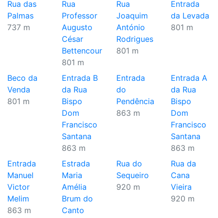
Rua das
Rua
Rua
Entrada
Palmas
Professor
Joaquim
da Levada
737 m
Augusto
António
801 m
César
Rodrigues
Bettencour
801 m
801 m
Beco da
Entrada B
Entrada
Entrada A
Venda
da Rua
do
da Rua
801 m
Bispo
Pendência
Bispo
Dom
863 m
Dom
Francisco
Francisco
Santana
Santana
863 m
863 m
Entrada
Estrada
Rua do
Rua da
Manuel
Maria
Sequeiro
Cana
Victor
Amélia
920 m
Vieira
Melim
Brum do
920 m
863 m
Canto