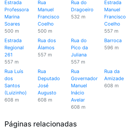
Estrada
Rua
Rua do
Estrada
Professora
Manuel
Dragoeiro
Manuel
Marina
Francisco
532 m
Francisco
Soares
Coelho
Coelho
500 m
500 m
557 m
Estrada
Rua dos
Rua do
Barroca
Regional
Álamos
Pico da
596 m
261
557 m
Juliana
557 m
557 m
Rua Luís
Rua
Rua
Rua da
dos
Deputado
Governador
Amizade
Santos
José
Manuel
608 m
(Luizinho)
Augusto
Inácio
608 m
608 m
Avelar
608 m
Páginas relacionadas