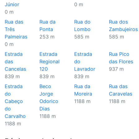
Júnior
0 m
0 m
Rua das
Rua da
Rua do
Rua dos
Três
Ponta
Lombo
Zambujeiros
Palmeiras
253 m
585 m
585 m
0 m
Estrada
Estrada
Estrada
Rua Pico
das
Regional
do
das Flores
Cancelas
120
Lavrador
937 m
839 m
839 m
839 m
Estrada
Beco
Rua da
Rua das
do
Jorge
Moreira
Caravelas
Cabeço
Odorico
1188 m
1188 m
do
Dias
Carvalho
1188 m
1188 m