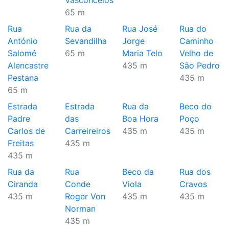
Vasconcelos
65 m
Rua
Rua da
Rua José
Rua do
António
Sevandilha
Jorge
Caminho
Salomé
65 m
Maria Telo
Velho de
Alencastre
435 m
São Pedro
Pestana
435 m
65 m
Estrada
Estrada
Rua da
Beco do
Padre
das
Boa Hora
Poço
Carlos de
Carreireiros
435 m
435 m
Freitas
435 m
435 m
Rua da
Rua
Beco da
Rua dos
Ciranda
Conde
Viola
Cravos
435 m
Roger Von
435 m
435 m
Norman
435 m