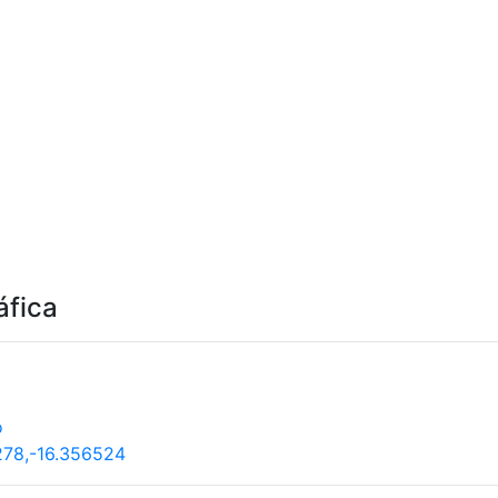
áfica
o
78,-16.356524