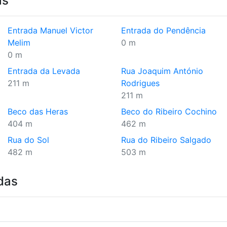
as
Entrada Manuel Victor
Entrada do Pendência
Melim
0 m
0 m
Entrada da Levada
Rua Joaquim António
211 m
Rodrigues
211 m
Beco das Heras
Beco do Ribeiro Cochino
404 m
462 m
Rua do Sol
Rua do Ribeiro Salgado
482 m
503 m
das