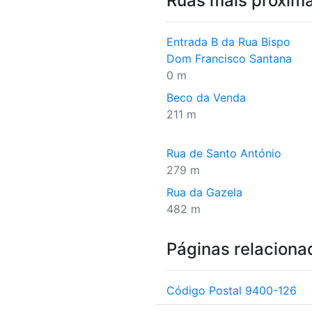
Ruas mais próxim
Entrada B da Rua Bispo
Dom Francisco Santana
0 m
Beco da Venda
211 m
Rua de Santo António
279 m
Rua da Gazela
482 m
Páginas relaciona
Código Postal 9400-126