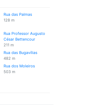
Rua das Palmas
128 m
Rua Professor Augusto
César Bettencour
211 m
Rua das Bugavílias
482 m
Rua dos Moleiros
503 m