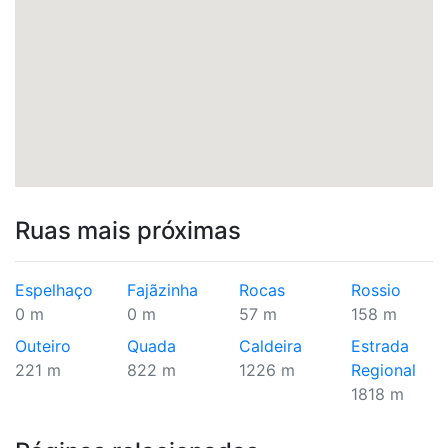
Ruas mais próximas
Espelhaço
Fajãzinha
Rocas
Rossio
0 m
0 m
57 m
158 m
Outeiro
Quada
Caldeira
Estrada
221 m
822 m
1226 m
Regional
1818 m