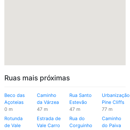
Ruas mais próximas
Beco das
Caminho
Rua Santo
Urbanização
Açoteias
da Várzea
Estevão
Pine Cliffs
0 m
47 m
47 m
77 m
Rotunda
Estrada de
Rua do
Caminho
de Vale
Vale Carro
Corguinho
do Paiva