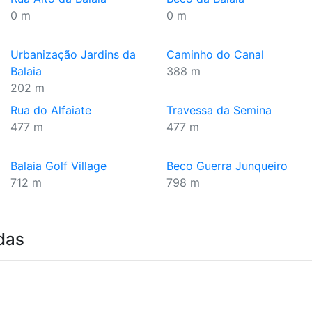
0 m
0 m
Urbanização Jardins da
Caminho do Canal
Balaia
388 m
202 m
Rua do Alfaiate
Travessa da Semina
477 m
477 m
Balaia Golf Village
Beco Guerra Junqueiro
712 m
798 m
das