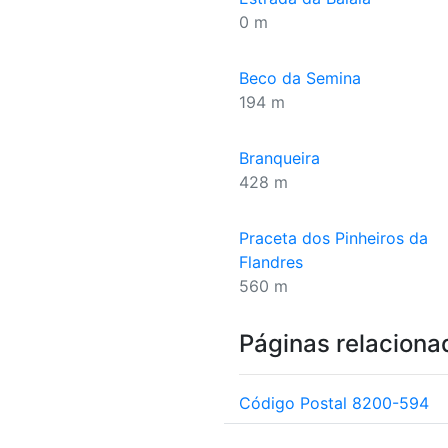
0 m
Beco da Semina
194 m
Branqueira
428 m
Praceta dos Pinheiros da
Flandres
560 m
Páginas relaciona
Código Postal 8200-594