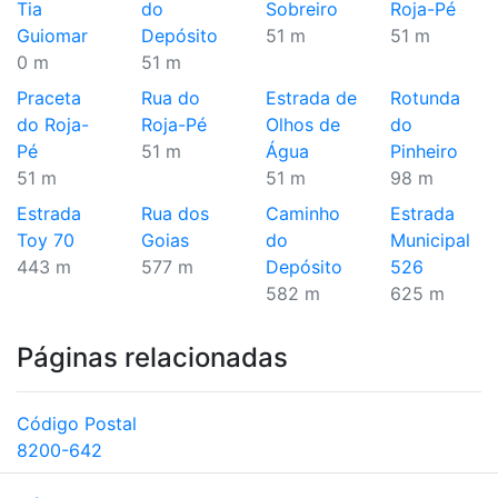
Tia
do
Sobreiro
Roja-Pé
Guiomar
Depósito
51 m
51 m
0 m
51 m
Praceta
Rua do
Estrada de
Rotunda
do Roja-
Roja-Pé
Olhos de
do
Pé
51 m
Água
Pinheiro
51 m
51 m
98 m
Estrada
Rua dos
Caminho
Estrada
Toy 70
Goias
do
Municipal
443 m
577 m
Depósito
526
582 m
625 m
Páginas relacionadas
Código Postal
8200-642