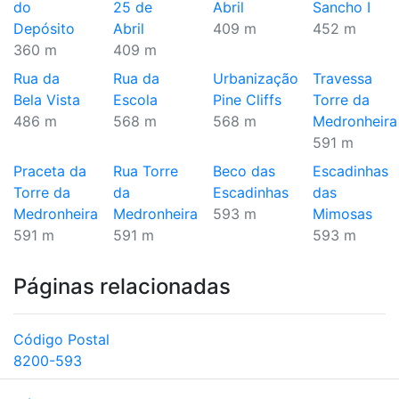
do
25 de
Abril
Sancho I
Depósito
Abril
409 m
452 m
360 m
409 m
Rua da
Rua da
Urbanização
Travessa
Bela Vista
Escola
Pine Cliffs
Torre da
486 m
568 m
568 m
Medronheira
591 m
Praceta da
Rua Torre
Beco das
Escadinhas
Torre da
da
Escadinhas
das
Medronheira
Medronheira
593 m
Mimosas
591 m
591 m
593 m
Páginas relacionadas
Código Postal
8200-593