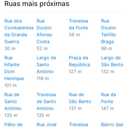
Ruas mais próximas
Rua dos
Rua
Travessa
Rua
Combatentes
Doutor
da Fonte
Doutor
da Grande
Afonso
56 m
Teófilo
Guerra
Costa
Braga
30 m
52 m
96 m
Rua
Largo de
Praça da
Largo de
Infante
Santo
República
São Bento
Dom
António
127 m
132 m
Henrique
119 m
101 m
Rua de
Travessa
Rua de
Rua da
Santo
de Santo
São Bento
Fonte
António
António
137 m
147 m
135 m
135 m
Pátio de
Rua José
Travessa
Bairro das