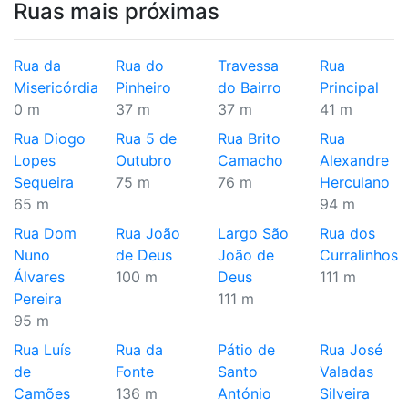
Ruas mais próximas
Rua da
Rua do
Travessa
Rua
Misericórdia
Pinheiro
do Bairro
Principal
0 m
37 m
37 m
41 m
Rua Diogo
Rua 5 de
Rua Brito
Rua
Lopes
Outubro
Camacho
Alexandre
Sequeira
75 m
76 m
Herculano
65 m
94 m
Rua Dom
Rua João
Largo São
Rua dos
Nuno
de Deus
João de
Curralinhos
Álvares
100 m
Deus
111 m
Pereira
111 m
95 m
Rua Luís
Rua da
Pátio de
Rua José
de
Fonte
Santo
Valadas
Camões
136 m
António
Silveira