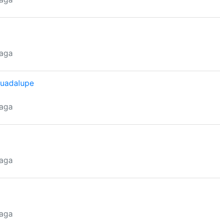
raga
Guadalupe
raga
raga
raga