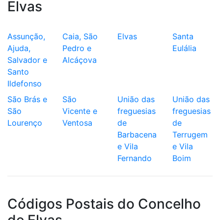
Elvas
Assunção,
Caia, São
Elvas
Santa
Ajuda,
Pedro e
Eulália
Salvador e
Alcáçova
Santo
Ildefonso
São Brás e
São
União das
União das
São
Vicente e
freguesias
freguesias
Lourenço
Ventosa
de
de
Barbacena
Terrugem
e Vila
e Vila
Fernando
Boim
Códigos Postais do Concelho