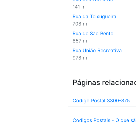
141 m
Rua da Teixugueira
708 m
Rua de São Bento
857 m
Rua União Recreativa
978 m
Páginas relaciona
Código Postal 3300-375
Códigos Postais - O que s