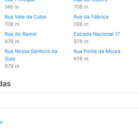
148 m
708 m
Rua Vale da Cuba
Rua da Fábrica
708 m
708 m
Rua do Ramal
Estrada Nacional 17
978 m
978 m
Rua Nossa Senhora da
Rua Fonte da Moura
Guia
978 m
978 m
das
ão