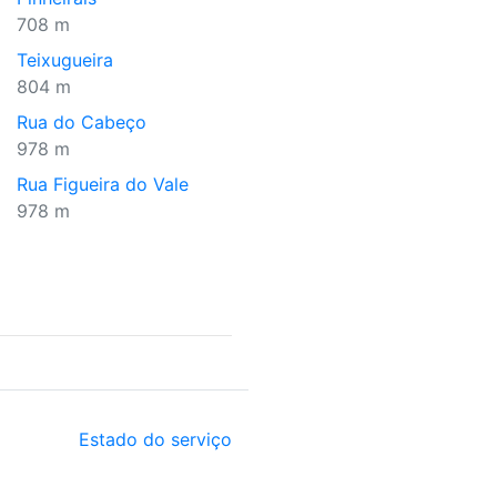
708 m
Teixugueira
804 m
Rua do Cabeço
978 m
Rua Figueira do Vale
978 m
Estado do serviço