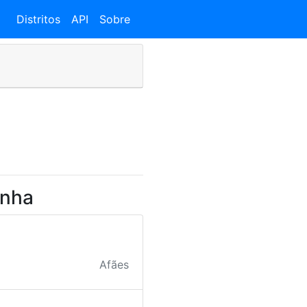
Distritos
API
Sobre
anha
Afães