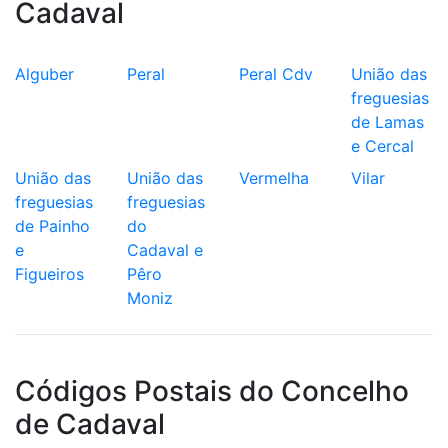
Cadaval
Alguber
Peral
Peral Cdv
União das
freguesias
de Lamas
e Cercal
União das
União das
Vermelha
Vilar
freguesias
freguesias
de Painho
do
e
Cadaval e
Figueiros
Pêro
Moniz
Códigos Postais do Concelho
de Cadaval