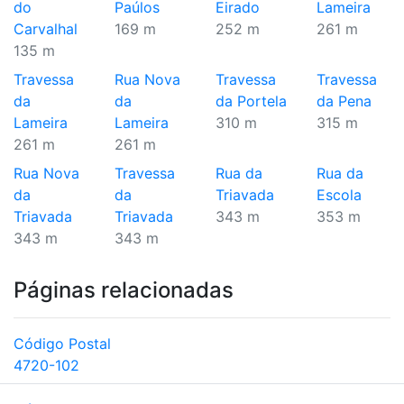
do
Paúlos
Eirado
Lameira
Carvalhal
169 m
252 m
261 m
135 m
Travessa
Rua Nova
Travessa
Travessa
da
da
da Portela
da Pena
Lameira
Lameira
310 m
315 m
261 m
261 m
Rua Nova
Travessa
Rua da
Rua da
da
da
Triavada
Escola
Triavada
Triavada
343 m
353 m
343 m
343 m
Páginas relacionadas
Código Postal
4720-102