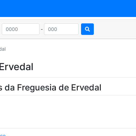
-
dal
Ervedal
 da Freguesia de Ervedal
nco