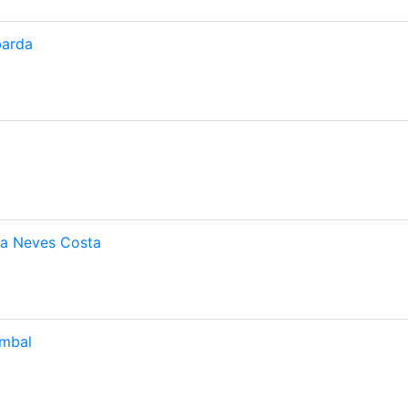
barda
a Neves Costa
ombal