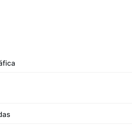
áfica
das