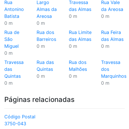
Rua
Largo
Travessa
Rua Vale
Antonino
Almas da
das Almas
da Areosa
Batista
Areosa
0 m
0 m
0 m
0 m
Rua de
Rua dos
Rua Limite
Rua Feira
São
Barreiros
das Almas
das Almas
Miguel
0 m
0 m
0 m
0 m
Travessa
Rua das
Rua dos
Travessa
das
Quintas
Malhões
dos
Quintas
0 m
0 m
Marquinhos
0 m
0 m
Páginas relacionadas
Código Postal
3750-043