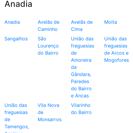
Anadia
Anadia
Avelãs de
Avelãs de
Moita
Caminho
Cima
Sangalhos
São
União das
União das
Lourenço
freguesias
freguesias
do Bairro
de
de Arcos e
Amoreira
Mogofores
da
Gândara,
Paredes
do Bairro
e Ancas
União das
Vila Nova
Vilarinho
freguesias
de
do Bairro
de
Monsarros
Tamengos,