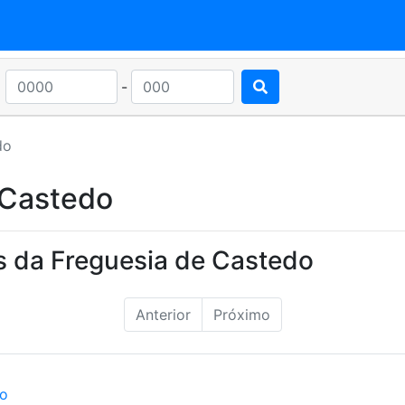
-
do
 Castedo
s da Freguesia de Castedo
Anterior
Próximo
ão