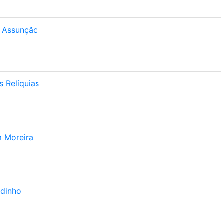
a Assunção
 Relíquias
m Moreira
odinho