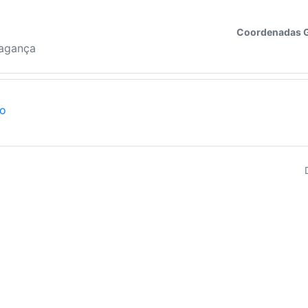
Coordenadas 
ragança
ão