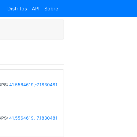
Distritos
API
Sobre
GPS:
41.5564619,-7.1830481
GPS:
41.5564619,-7.1830481